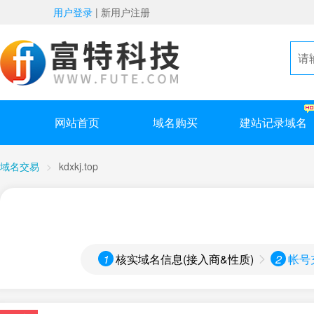
用户登录
|
新用户注册
网站首页
域名购买
建站记录域名
域名交易
>
kdxkj.top
1
核实域名信息(接入商&性质)
2
帐号