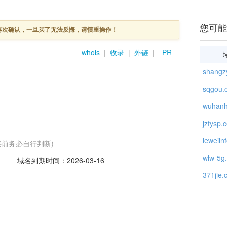
您可能
再次确认，一旦买了无法反悔，请慎重操作！
whois
|
收录
|
外链
|
PR
shangz
sqgou.
wuhanh
jzfysp.
leweiin
买前务必自行判断)
wlw-5g
域名到期时间：2026-03-16
371jie