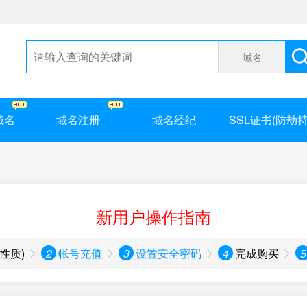
域名
域名
域名注册
域名经纪
SSL证书(防劫持
新用户操作指南
性质)
2
帐号充值
3
设置安全密码
4
完成购买
5