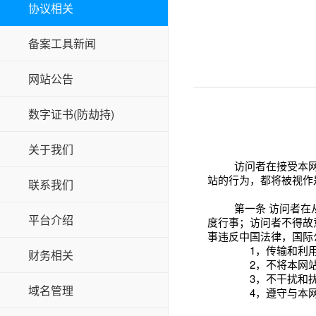
协议相关
备案工具新闻
网站公告
数字证书(防劫持)
关于我们
访问者在接受本网
站的行为，都将被视作
联系我们
第一条
访问者在
平台介绍
度行事；访问者不得故
事违反中国法律，国际
1，
传输和利
财务相关
2，
不将本网
3，
不干扰和
域名管理
4，
遵守与本