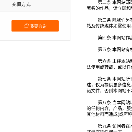
第二条
本网站郑
充值方式
署名的作品，请立即和
第三条
除我们另
站及传统媒体如需使用
我要咨询
第四条
本网站作
第五条
本网站有
第六条
未经本站
法使用或转载，或以任
第七条
本网站所
述，仅为提供更多信息
诺文件，否则本网站不
第八条
当本网站
的任何内容，产品，服
其他材料而造成(或声
第九条
访问者在
式泄露给任何一方。